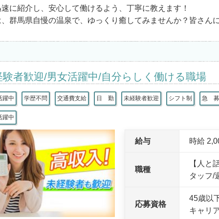
迅速に紹介し、安心して働けるよう、丁寧に教えます！
は、群馬県自慢の温泉で、ゆっくり癒してみませんか？皆さん
経験者歓迎/男女活躍中/自分らしく働ける職場
活躍中
学歴不問
交通費支給
日 勤
未経験者歓迎
シフト制
急 
活躍中
給与
時給 2,
【人と
職種
タッフ/
45歳以
応募資格
キャリ