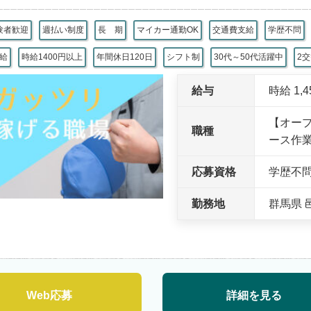
験者歓迎
週払い制度
長 期
マイカー通勤OK
交通費支給
学歴不問
 給
時給1400円以上
年間休日120日
シフト制
30代～50代活躍中
2
給与
時給 1,
【オー
職種
ース作
応募資格
学歴不
勤務地
群馬県 
Web応募
詳細を見る