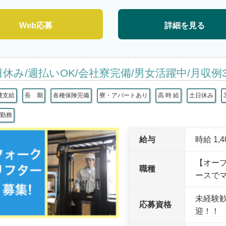
Web応募
詳細を見る
日休み/週払いOK/会社寮完備/男女活躍中/月収例
費支給
長 期
各種保険完備
寮・アパートあり
高 時 給
土日休み
替勤務
給与
時給 1,
【オープ
職種
ースで
未経験
応募資格
迎！！