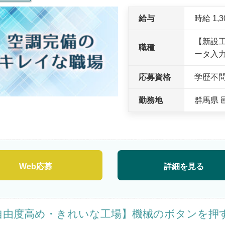
給与
時給 1,
【新設
職種
ータ入
応募資格
学歴不
勤務地
群馬県 
Web応募
詳細を見る
自由度高め・きれいな工場】機械のボタンを押