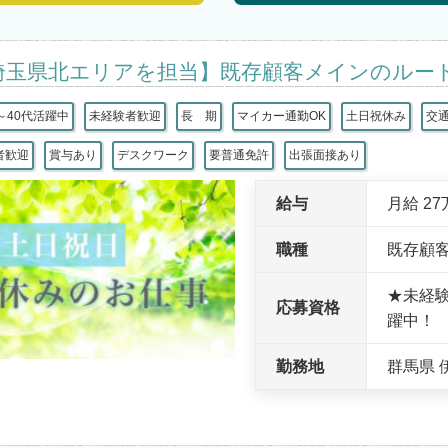
埼玉県北エリアを担当】既存顧客メインのルー
～40代活躍中
未経験者歓迎
長 期
マイカー通勤OK
土日祝休み
交
者歓迎
賞与あり
デスクワーク
要普通免許
出張面接あり
給与
月給 2
職種
既存顧
★未経
応募資格
躍中！
勤務地
群馬県 