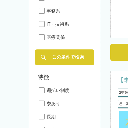
事務系
IT・技術系
医療関係
特徴
【
週払い制度
2交
寮あり
急 
長期