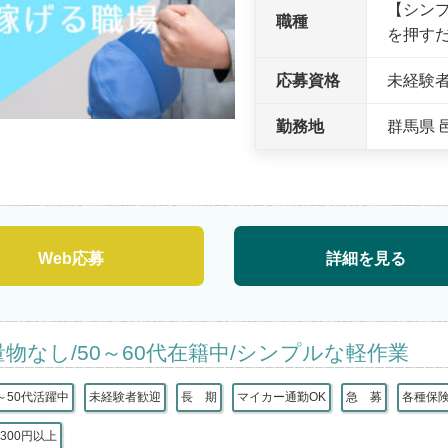
【シン
職種
を押す
応募資格
未経験
勤務地
群馬県 
Web応募
詳細を見る
量物なし/50～60代在籍中/シンプルな軽作業
～50代活躍中
未経験者歓迎
長 期
マイカー通勤OK
急 募
各種保
300円以上