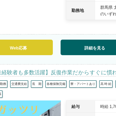
群馬県
勤務地
のいず
Web応募
詳細を見る
未経験者も多数活躍】反復作業だからすぐに慣
替勤務
交通費支給
長 期
各種保険完備
寮・アパートあり
高 時 給
募
給与
時給 1,