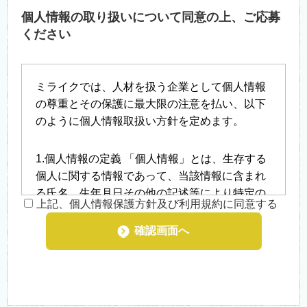
個人情報の取り扱いについて同意の上、ご応募
ください
ミライクでは、人材を扱う企業として個人情報
の尊重とその保護に最大限の注意を払い、以下
のように個人情報取扱い方針を定めます。
1.個人情報の定義 「個人情報」とは、生存する
個人に関する情報であって、当該情報に含まれ
る氏名、生年月日その他の記述等により特定の
上記、個人情報保護方針及び利用規約に同意する
個人を識別することができるもの、及び他の情
報と容易に照合することができ、それにより特
確認画面へ
定の個人を識別することができることとなるも
のをいいます。
2.個人情報の収集 当社では就職を希望される方
や、お問い合わせをされた際にお客様の個人情