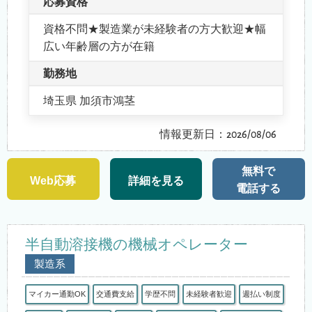
応募資格
資格不問★製造業が未経験者の方大歓迎★幅
広い年齢層の方が在籍
勤務地
埼玉県 加須市鴻茎
情報更新日：2026/08/06
無料で
Web応募
詳細を見る
電話する
半自動溶接機の機械オペレーター
製造系
マイカー通勤OK
交通費支給
学歴不問
未経験者歓迎
週払い制度