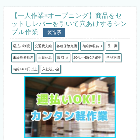
【一人作業×オープニング】商品をセ
ットしレバーを引いて穴あけするシン
プル作業
製造系
週払い制度
交通費支給
各種保険完備
有給休暇あり
長 期
未経験者歓迎
土日休み
高 収 入
20代～40代活躍中
学歴不問
時給1400円以上
入社祝い金