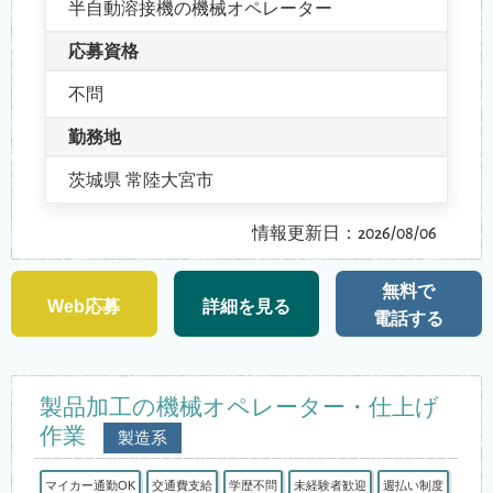
半自動溶接機の機械オペレーター
応募資格
不問
勤務地
茨城県 常陸大宮市
情報更新日：2026/08/06
無料で
Web応募
詳細を見る
電話する
製品加工の機械オペレーター・仕上げ
作業
製造系
マイカー通勤OK
交通費支給
学歴不問
未経験者歓迎
週払い制度