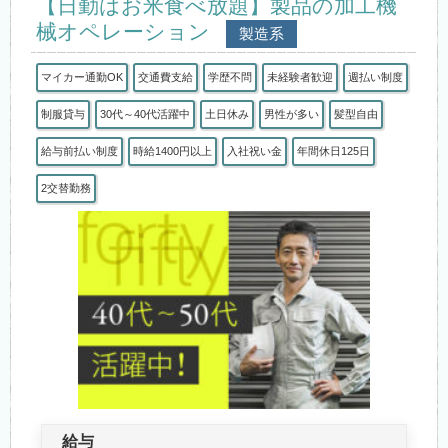
【日勤はお米食べ放題】製品の加工機
械オペレーション
製造系
マイカー通勤OK
交通費支給
学歴不問
未経験者歓迎
週払い制度
制服貸与
30代～40代活躍中
土日休み
男性が多い
髪型自由
給与前払い制度
時給1400円以上
入社祝い金
年間休日125日
2交替勤務
給与