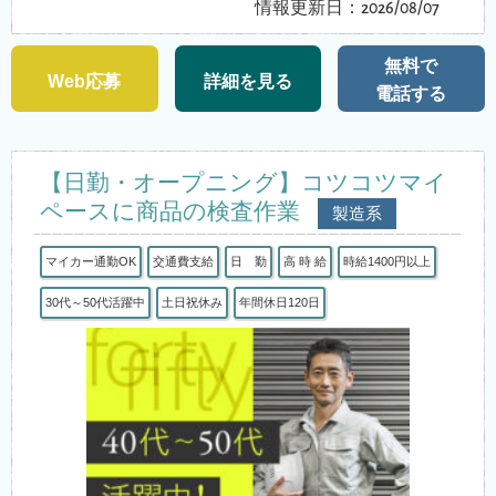
情報更新日：2026/08/07
無料で
Web応募
詳細を見る
電話する
【日勤・オープニング】コツコツマイ
ペースに商品の検査作業
製造系
マイカー通勤OK
交通費支給
日 勤
高 時 給
時給1400円以上
30代～50代活躍中
土日祝休み
年間休日120日