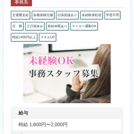
事務系
交通費支給
各種保険完備
出張面接あり
未経験者歓迎
学歴不問
日 勤
土日祝休み
有給休暇あり
マイカー通勤OK
時給1400円以上
スキルUP
給与
時給 1,600円〜2,000円