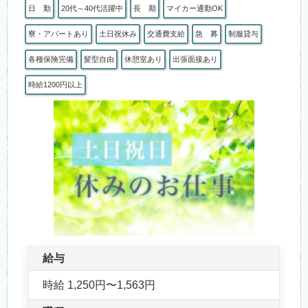
日 勤
20代～40代活躍中
長 期
マイカー通勤OK
寮・アパートあり
土日祝休み
交通費支給
急 募
制服貸与
各種保険完備
髪型自由
休憩室あり
出張面接あり
時給1200円以上
給与
時給 1,250円〜1,563円