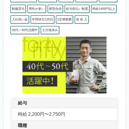
制服貸与
男性が多い
髪型自由
給与前払い制度
時給1400円以上
入社祝い金
年間休日125日
2交替勤務
高 収 入
30代～50代活躍中
土日祝休み
給与
時給 2,200円〜2,750円
職種