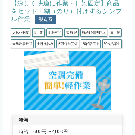
【涼しく快適に作業・日勤固定】商品
をセット・糊（のり）付けするシンプ
ル作業
製造系
週払い制度
長 期
学歴不問
高 時 給
時給1400円以上
日 勤
未経験者歓迎
土日祝休み
各種保険完備
20代活躍中
30代活躍中
給与
時給 1,600円〜2,000円