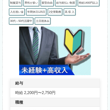
制服貸与
男性が多い
髪型自由
給与前払い制度
時給1400円以上
入社祝い金
年間休日125日
2交替勤務
高 収 入
30代～50代活躍中
土日祝休み
給与
時給 2,200円〜2,750円
職種