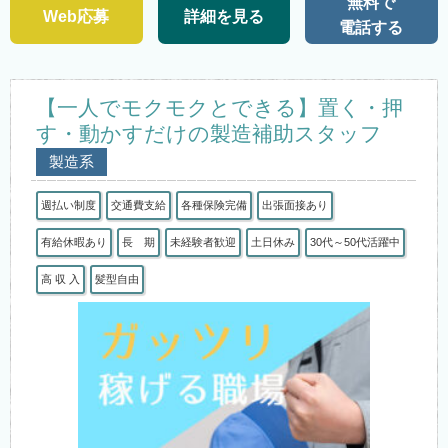
無料で
Web応募
詳細を見る
電話する
【一人でモクモクとできる】置く・押
す・動かすだけの製造補助スタッフ
製造系
週払い制度
交通費支給
各種保険完備
出張面接あり
有給休暇あり
長 期
未経験者歓迎
土日休み
30代～50代活躍中
高 収 入
髪型自由