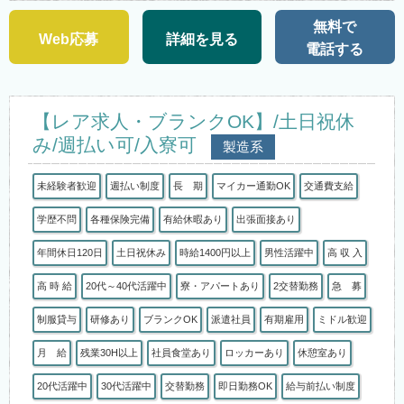
無料で
Web応募
詳細を見る
電話する
【レア求人・ブランクOK】/土日祝休
み/週払い可/入寮可
製造系
未経験者歓迎
週払い制度
長 期
マイカー通勤OK
交通費支給
学歴不問
各種保険完備
有給休暇あり
出張面接あり
年間休日120日
土日祝休み
時給1400円以上
男性活躍中
高 収 入
高 時 給
20代～40代活躍中
寮・アパートあり
2交替勤務
急 募
制服貸与
研修あり
ブランクOK
派遣社員
有期雇用
ミドル歓迎
月 給
残業30H以上
社員食堂あり
ロッカーあり
休憩室あり
20代活躍中
30代活躍中
交替勤務
即日勤務OK
給与前払い制度