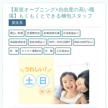
【新規オープニング×自由度の高い職
場】もくもくとできる梱包スタッフ
製造系
週払い制度
交通費支給
各種保険完備
出張面接あり
未経験者歓迎
有給休暇あり
30代～50代活躍中
時給1400円以上
長 期
マイカー通勤OK
日 勤
土日祝休み