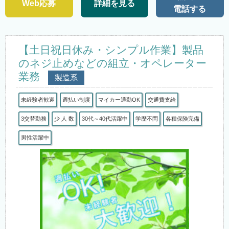
Web応募
詳細を見る
電話する
【土日祝日休み・シンプル作業】製品
のネジ止めなどの組立・オペレーター
業務
製造系
未経験者歓迎
週払い制度
マイカー通勤OK
交通費支給
3交替勤務
少 人 数
30代～40代活躍中
学歴不問
各種保険完備
男性活躍中