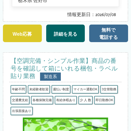
栃木県 佐野市
情報更新日：2026/07/08
無料で
Web応募
詳細を見る
電話する
【空調完備・シンプル作業】商品の番
号を確認して箱にいれる梱包・ラベル
貼り業務
製造系
年齢不問
未経験者歓迎
週払い制度
マイカー通勤OK
3交替勤務
交通費支給
各種保険完備
有給休暇あり
少 人 数
即日勤務OK
出張面接あり