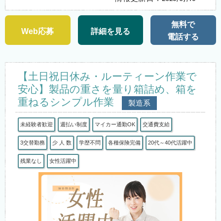
無料で
Web応募
詳細を見る
電話する
【土日祝日休み・ルーティーン作業で
安心】製品の重さを量り箱詰め、箱を
重ねるシンプル作業
製造系
未経験者歓迎
週払い制度
マイカー通勤OK
交通費支給
3交替勤務
少 人 数
学歴不問
各種保険完備
20代～40代活躍中
残業なし
女性活躍中