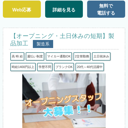
無料で
Web応募
詳細を見る
電話する
【オープニング・土日休みの短期】製
品加工
製造系
高 時 給
週払い制度
マイカー通勤OK
2交替勤務
土日祝休み
時給1400円以上
学歴不問
ブランクOK
20代～40代活躍中