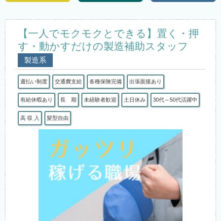
【一人でモクモクとできる】置く・押
す・動かすだけの製造補助スタッフ
製造系
週払い制度
交通費支給
各種保険完備
出張面接あり
有給休暇あり
長 期
未経験者歓迎
土日休み
30代～50代活躍中
高 収 入
髪型自由