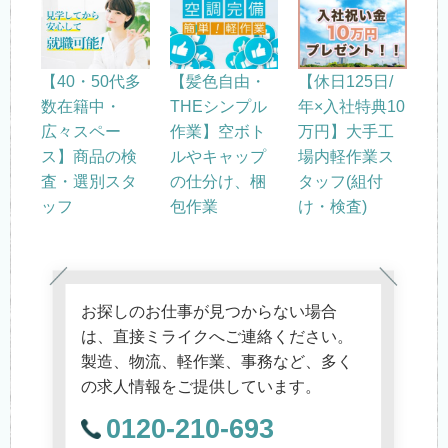
【40・50代多
【髪色自由・
【休日125日/
数在籍中・
THEシンプル
年×入社特典10
広々スペー
作業】空ボト
万円】大手工
ス】商品の検
ルやキャップ
場内軽作業ス
査・選別スタ
の仕分け、梱
タッフ(組付
ッフ
包作業
け・検査)
お探しのお仕事が見つからない場合
は、直接ミライクへご連絡ください。
製造、物流、軽作業、事務など、多く
の求人情報をご提供しています。
0120-210-693