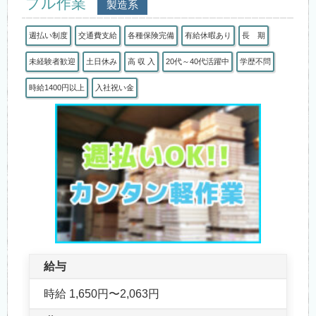
プル作業
製造系
週払い制度
交通費支給
各種保険完備
有給休暇あり
長 期
未経験者歓迎
土日休み
高 収 入
20代～40代活躍中
学歴不問
時給1400円以上
入社祝い金
給与
時給 1,650円〜2,063円