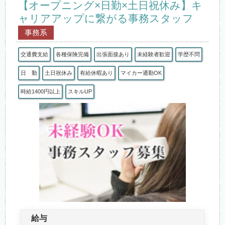
【オープニング×日勤×土日祝休み】キ
ャリアアップに繋がる事務スタッフ
事務系
交通費支給
各種保険完備
出張面接あり
未経験者歓迎
学歴不問
日 勤
土日祝休み
有給休暇あり
マイカー通勤OK
時給1400円以上
スキルUP
給与