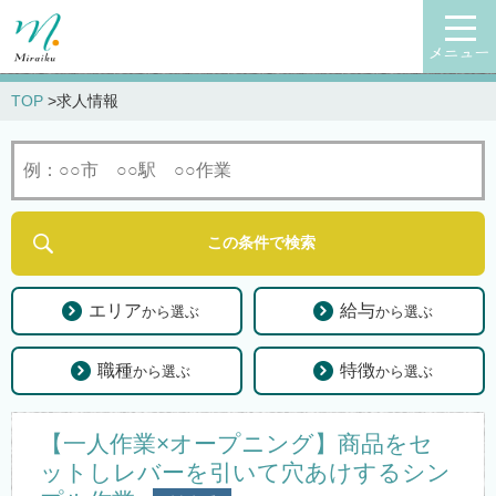
メニュー
TOP
求人情報
エリア
給与
から選ぶ
から選ぶ
職種
特徴
から選ぶ
から選ぶ
【一人作業×オープニング】商品をセ
ットしレバーを引いて穴あけするシン