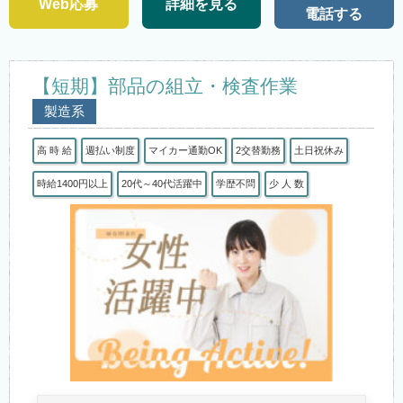
Web応募
詳細を見る
電話する
【短期】部品の組立・検査作業
製造系
高 時 給
週払い制度
マイカー通勤OK
2交替勤務
土日祝休み
時給1400円以上
20代～40代活躍中
学歴不問
少 人 数