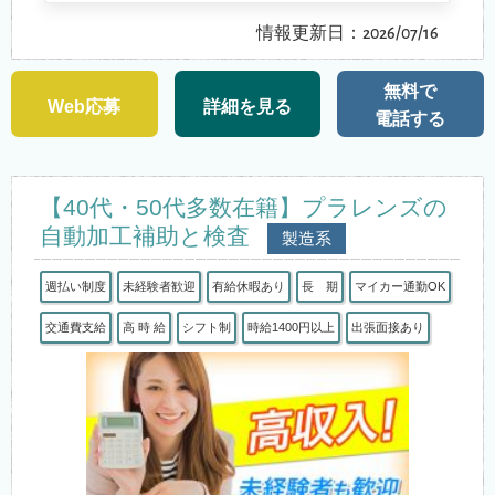
情報更新日：2026/07/16
無料で
Web応募
詳細を見る
電話する
【40代・50代多数在籍】プラレンズの
自動加工補助と検査
製造系
週払い制度
未経験者歓迎
有給休暇あり
長 期
マイカー通勤OK
交通費支給
高 時 給
シフト制
時給1400円以上
出張面接あり