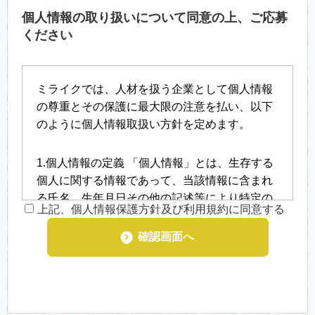
個人情報の取り扱いについて同意の上、ご応募
ください
ミライクでは、人材を扱う企業として個人情報
の尊重とその保護に最大限の注意を払い、以下
のように個人情報取扱い方針を定めます。
1.個人情報の定義 「個人情報」とは、生存する
個人に関する情報であって、当該情報に含まれ
る氏名、生年月日その他の記述等により特定の
上記、個人情報保護方針及び利用規約に同意する
個人を識別することができるもの、及び他の情
報と容易に照合することができ、それにより特
確認画面へ
定の個人を識別することができることとなるも
のをいいます。
2.個人情報の収集 当社では就職を希望される方
や、お問い合わせをされた際にお客様の個人情