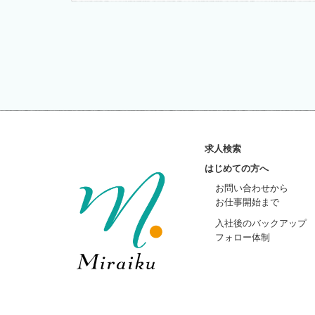
に準じた適切な取扱いを行
めます。 5.個人情報の
せ下さい。 6.cookie
ー）を使用することがあり
バシーを侵害することはござ
定で変更することができます
れ、お客様が使用している
社 〒222-0033 神奈川県
求人検索
シーの変更 当社では、収
際は、当ページへの変更を
はじめての方へ
お問い合わせから
お仕事開始まで
入社後のバックアップ
フォロー体制