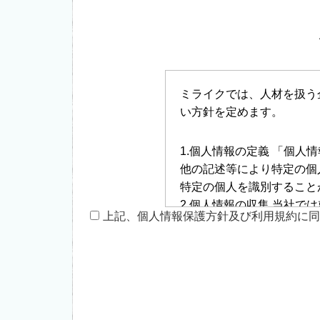
ミライクでは、人材を扱う
い方針を定めます。
1.個人情報の定義 「個
他の記述等により特定の個
特定の個人を識別すること
2.個人情報の収集 当社
上記、個人情報保護方針及び利用規約に同
ざいます。収集するにあた
は、下記の場合を除いては
利用当社では、下記の場合
人の生命、身体又は財産の
運営する会社の提携会社で
管理はサービス提供会社に