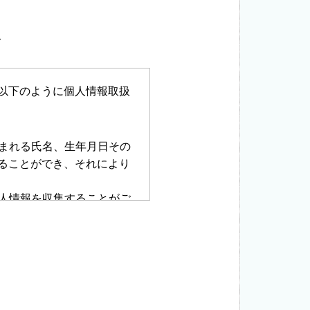
い
以下のように個人情報取扱
含まれる氏名、生年月日その
ることができ、それにより
個人情報を収集することがご
.個人情報の利用 当社で
しません。 a)個人情報の
ことはいたしません。 b)
困難である場合 c)当社を
お預かりした個人情報の安全
ともに、当社では関連法令