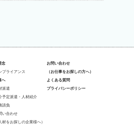
、漏えい等の危険防止に努
い合わせ窓口よりお問い合わ
るため、cookie （クッキ
のではなく、お客様のプライ
れない場合は、ブラウザの設
らお客様のブラウザに送信さ
い合わせ先 ミライク株式会
01（代表） 8.プライバシーポリ
理念
お問い合わせ
バシーポリシーの変更を行う
ンプライアンス
（お仕事をお探しの方へ）
様へ
よくある質問
材派遣
プライバシーポリシー
介予定派遣・人材紹介
務請負
問い合わせ
人材をお探しの企業様へ）