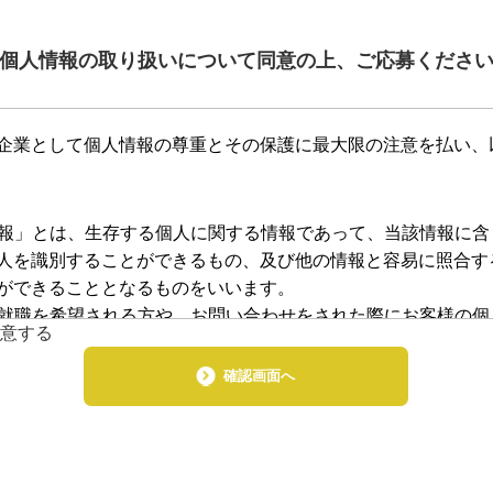
個人情報の取り扱いについて同意の上、ご応募くださ
企業として個人情報の尊重とその保護に最大限の注意を払い、
人情報」とは、生存する個人に関する情報であって、当該情報に
人を識別することができるもの、及び他の情報と容易に照合す
ができることとなるものをいいます。
では就職を希望される方や、お問い合わせをされた際にお客様の
意する
っては利用目的を明記の上、適法かつ公正な手段によります。 3
お客様の断りなく第三者に個人情報を開示・提供することはいた
確認画面へ
を除いてはお客様の断りなく第三者に個人情報を開示・提供する
保護のために必要がある場合であって、本人の同意を得ることが
個人データを交換する場合 4.個人情報の安全管理 お客様より
よって合理的、組織的、物理的、人的、技術的施策を講じると