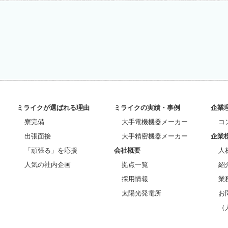
うことで個人データへの不正な侵入、個人情報の紛失、改ざん
訂正、削除 お客様からお預かりした個人情報の訂正・削除はお問
(クッキー)の使用について 当社は、お客様によりよいサービスを提供す
ますが、これにより個人を特定できる情報の収集を行える も
いません。また、cookie （クッキー）の受け入れを希望さ
。 ※cookie （クッキー）とは、サーバーコンピュータか
コンピュータのハードディスクに蓄積される情報です。 7.お問
横浜市港北区新横浜2-8-6 原田ビル3-B号室 TEL：045-470-36
ミライクが選ばれる理由
ミライクの実績・事例
企業
集する個人情報の変更、利用目的の変更、またはその他プライ
もって公表とさせていただきます。
寮完備
大手電機機器メーカー
コ
出張面接
大手精密機器メーカー
企業
「頑張る」を応援
会社概要
人
人気の社内企画
拠点一覧
紹
採用情報
業
太陽光発電所
お
（