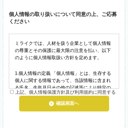
個人情報の取り扱いについて同意の上、ご応募
ください
ミライクでは、人材を扱う企業として個人情報
の尊重とその保護に最大限の注意を払い、以下
のように個人情報取扱い方針を定めます。
1.個人情報の定義 「個人情報」とは、生存する
個人に関する情報であって、当該情報に含まれ
る氏名、生年月日その他の記述等により特定の
上記、個人情報保護方針及び利用規約に同意する
個人を識別することができるもの、及び他の情
報と容易に照合することができ、それにより特
確認画面へ
定の個人を識別することができることとなるも
のをいいます。
2.個人情報の収集 当社では就職を希望される方