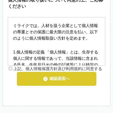
個人情報の取り扱いについて同意の上、ご応募
ください
ミライクでは、人材を扱う企業として個人情報
の尊重とその保護に最大限の注意を払い、以下
のように個人情報取扱い方針を定めます。
1.個人情報の定義 「個人情報」とは、生存する
個人に関する情報であって、当該情報に含まれ
る氏名、生年月日その他の記述等により特定の
上記、個人情報保護方針及び利用規約に同意する
個人を識別することができるもの、及び他の情
報と容易に照合することができ、それにより特
確認画面へ
定の個人を識別することができることとなるも
のをいいます。
2.個人情報の収集 当社では就職を希望される方
や、お問い合わせをされた際にお客様の個人情
報を収集することがございます。収集するにあ