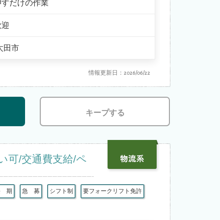
押すだけの作業
歓迎
太田市
情報更新日：2026/06/22
キープする
い可/交通費支給/ペ
長 期
急 募
シフト制
要フォークリフト免許