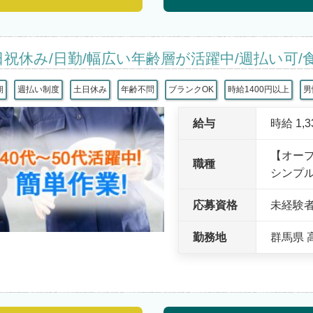
日祝休み/日勤/幅広い年齢層が活躍中/週払い可/
期
週払い制度
土日休み
年齢不問
ブランクOK
時給1400円以上
男
給与
時給 1,
【オー
職種
シンプ
応募資格
未経験
勤務地
群馬県 