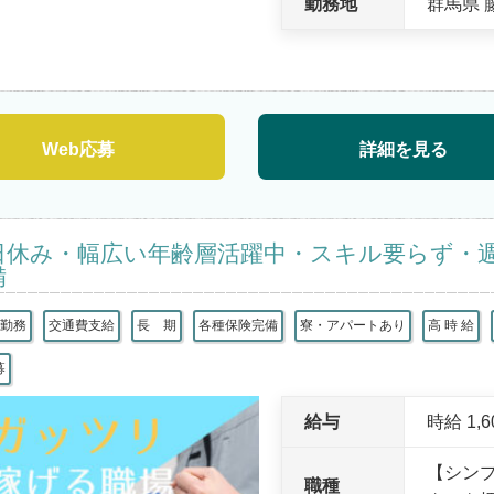
勤務地
群馬県 
Web応募
詳細を見る
日休み・幅広い年齢層活躍中・スキル要らず・
備
替勤務
交通費支給
長 期
各種保険完備
寮・アパートあり
高 時 給
募
給与
時給 1,
【シン
職種