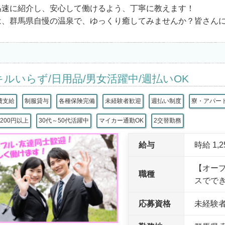
迅速に紹介し、安心して働けるよう、丁寧に教えます！
は、群馬県自慢の温泉で、ゆっくり癒してみませんか？皆さん
キルいらず/日用品/男女活躍中/週払いOK
費支給
制服貸与
各種保険完備
未経験者歓迎
週払い制度
寮・アパー
200円以上
30代～50代活躍中
マイカー通勤OK
2交替勤務
給与
時給 1,
【オー
職種
スでで
応募資格
未経験