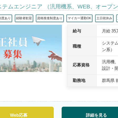
ステムエンジニア （汎用機系、WEB、オープ
制度あり
経験者歓迎
資格推進制度あり
マイカー通勤OK
土日祝休み
給与
月給 3
システム
職種
ン系）
汎用機
応募資格
設計・
勤務地
群馬県 
Web応募
詳細を見る