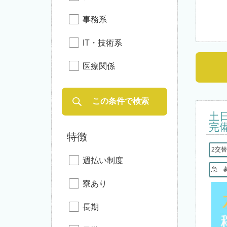
事務系
IT・技術系
医療関係
土
完
特徴
2交
週払い制度
急 
寮あり
長期