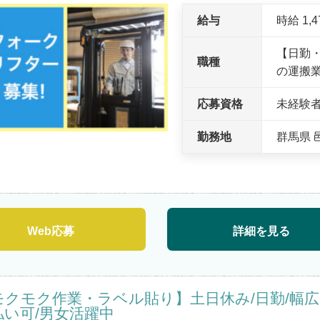
給与
時給 1,
【日勤
職種
の運搬
応募資格
未経験
勤務地
群馬県 
Web応募
詳細を見る
モクモク作業・ラベル貼り】土日休み/日勤/幅広
払い可/男女活躍中