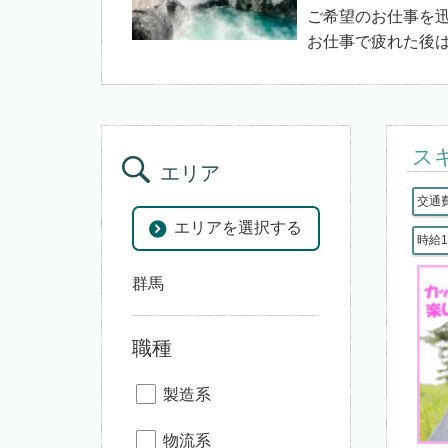
ご希望のお仕事を
お仕事で疲れた後
ス
エリア
交通
エリアを選択する
時給1
群馬
職種
製造系
物流系