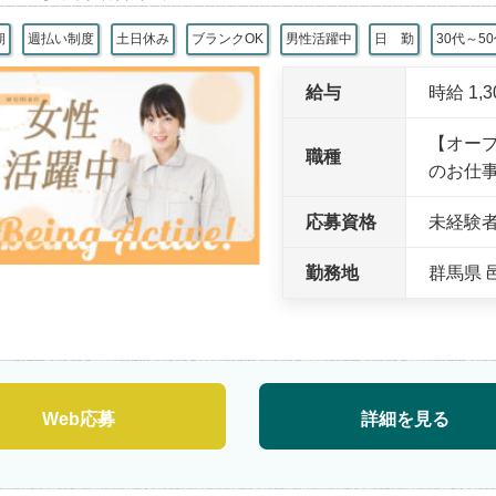
期
週払い制度
土日休み
ブランクOK
男性活躍中
日 勤
30代～5
給与
時給 1,
【オー
職種
のお仕事
応募資格
未経験
勤務地
群馬県 
Web応募
詳細を見る