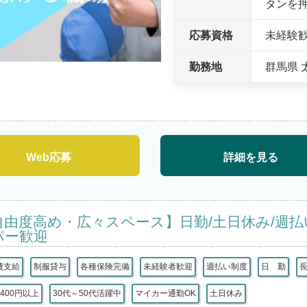
タンを
応募資格
未経験
勤務地
群馬県 
Web応募
詳細を見る
自由度高め・広々スペース】日勤/土日休み/週払
パー歓迎
費支給
制服貸与
各種保険完備
未経験者歓迎
週払い制度
日 勤
400円以上
30代～50代活躍中
マイカー通勤OK
土日休み