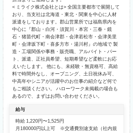
< ミライク株式会社とは> 全国主要都市で展開して
おり、当支社は北海道・東北・関東を中心に人材
派遣をしております。郡山営業所では福島県内を
中心に『郡山・白河・須賀川・本宮・三春・鏡
石・猪苗代町・南会津郡・会津若松市・会津美里
町・会津坂下町・喜多方市・湯川村』の地域で 製
造・工場関係や事務・販売職、アルバイト・パー
ト、派遣、正社員希望、短期希望など柔軟にお応
えいたします。 他にも、未経験・無資格可、高給
料で時間外なし、オープニング、土日祝休み可、
中高年やシニアが活躍中のお仕事の紹介など何で
もご相談ください。 ハローワーク未掲載の場合も
あるので、まずはお問い合わせください。
給与
時給 1,220円〜1,525円
月180000円以上可 ※交通費別途支給（社内規