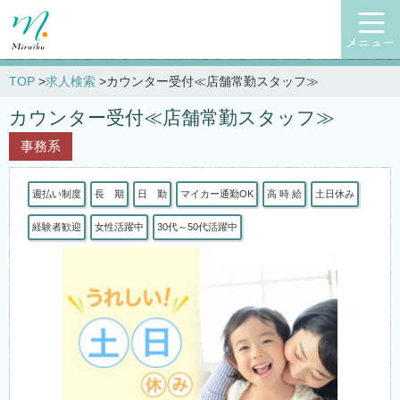
メニュー
TOP
求人検索
カウンター受付≪店舗常勤スタッフ≫
カウンター受付≪店舗常勤スタッフ≫
事務系
週払い制度
長 期
日 勤
マイカー通勤OK
高 時 給
土日休み
経験者歓迎
女性活躍中
30代～50代活躍中