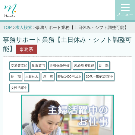
メニュー
TOP
求人検索
事務サポート業務【土日休み・シフト調整可能】
事務サポート業務【土日休み・シフト調整可
能】
事務系
交通費支給
制服貸与
各種保険完備
未経験者歓迎
日 勤
長 期
土日休み
急 募
時給1400円以上
30代～50代活躍中
女性活躍中