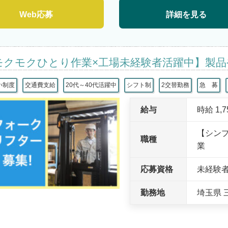
Web応募
詳細を見る
モクモクひとり作業×工場未経験者活躍中】製品
い制度
交通費支給
20代～40代活躍中
シフト制
2交替勤務
急 募
給与
時給 1,
【シン
職種
業
応募資格
未経験
勤務地
埼玉県 