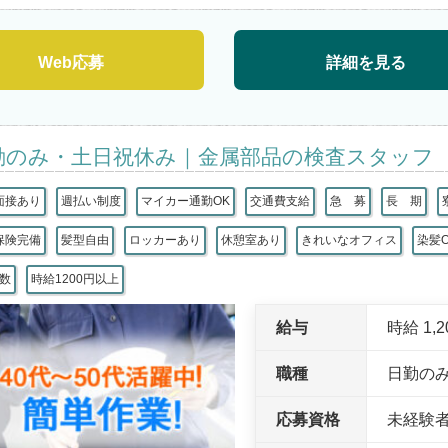
Web応募
詳細を見る
勤のみ・土日祝休み｜金属部品の検査スタッフ
面接あり
週払い制度
マイカー通勤OK
交通費支給
急 募
長 期
保険完備
髪型自由
ロッカーあり
休憩室あり
きれいなオフィス
染髪
 数
時給1200円以上
給与
時給 1,
職種
日勤の
応募資格
未経験