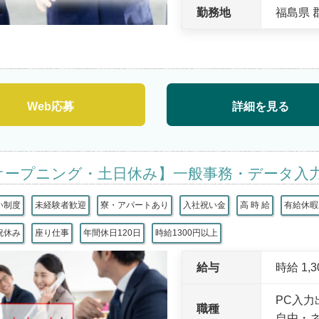
勤務地
福島県 
Web応募
詳細を見る
オープニング・土日休み】一般事務・データ入
い制度
未経験者歓迎
寮・アパートあり
入社祝い金
高 時 給
有給休暇
祝休み
座り仕事
年間休日120日
時給1300円以上
給与
時給 1,
PC入力
職種
自由・ネ