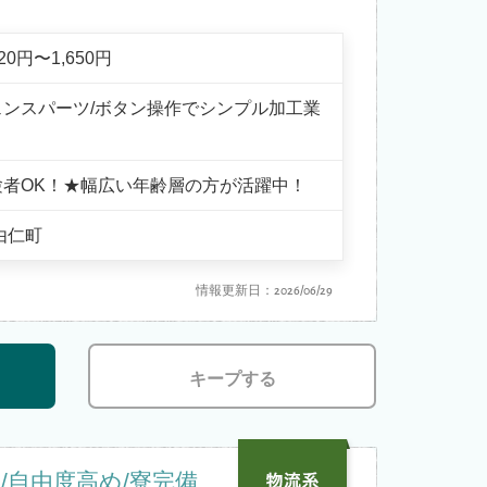
320円〜1,650円
ェンスパーツ/ボタン操作でシンプル加工業
験者OK！★幅広い年齢層の方が活躍中！
由仁町
情報更新日：2026/06/29
キープする
/自由度高め/寮完備