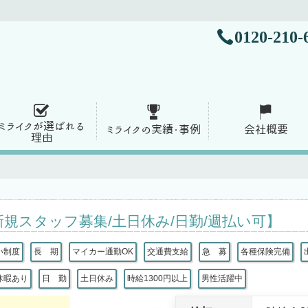
0120-210-
ミライクが選ばれる
ミライクの実績・事例
会社概要
理由
新規スタッフ募集/土日休み/日勤/週払い可】
い制度
長 期
マイカー通勤OK
交通費支給
急 募
各種保険完備
休暇あり
日 勤
土日休み
時給1300円以上
男性活躍中