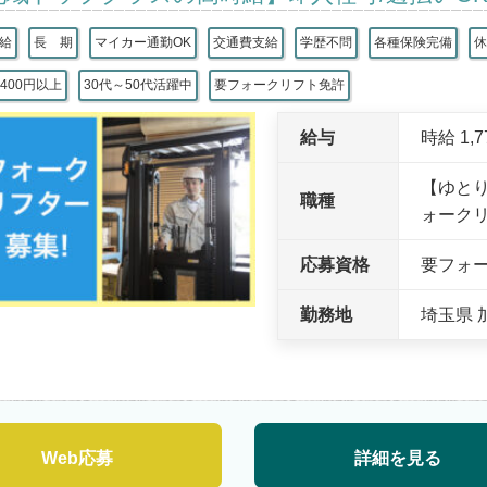
 給
長 期
マイカー通勤OK
交通費支給
学歴不問
各種保険完備
400円以上
30代～50代活躍中
要フォークリフト免許
給与
時給 1,
【ゆと
職種
ォーク
応募資格
要フォ
勤務地
埼玉県 
Web応募
詳細を見る