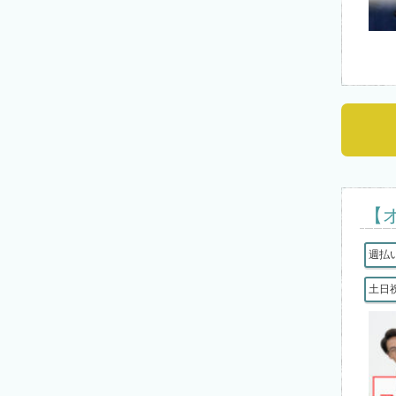
【
週払
土日