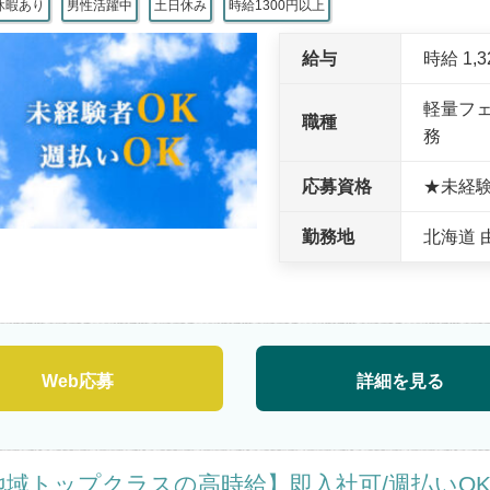
休暇あり
男性活躍中
土日休み
時給1300円以上
給与
時給 1,
軽量フ
職種
務
応募資格
★未経
勤務地
北海道 
Web応募
詳細を見る
地域トップクラスの高時給】即入社可/週払いOK