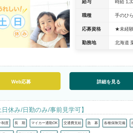
給与
時給 1,
職種
手のひ
応募資格
★未経
勤務地
北海道 
Web応募
詳細を見る
土日休み/日勤のみ/事前見学可】
い制度
長 期
マイカー通勤OK
交通費支給
急 募
各種保険完備