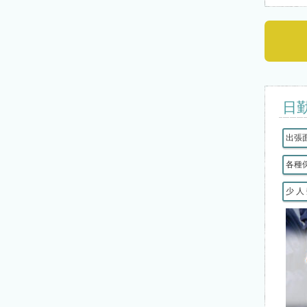
日
出張
各種
少 人