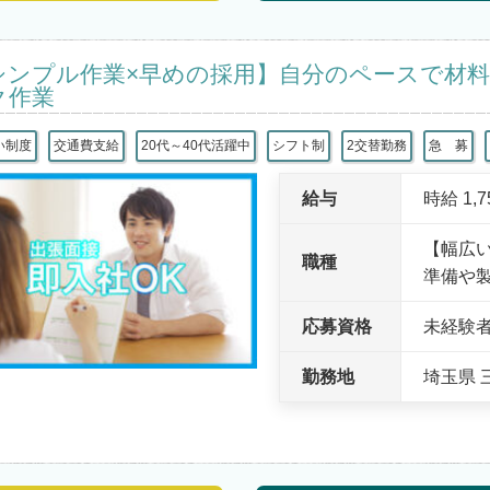
シンプル作業×早めの採用】自分のペースで材
ク作業
い制度
交通費支給
20代～40代活躍中
シフト制
2交替勤務
急 募
給与
時給 1,
【幅広
職種
準備や
応募資格
未経験
勤務地
埼玉県 