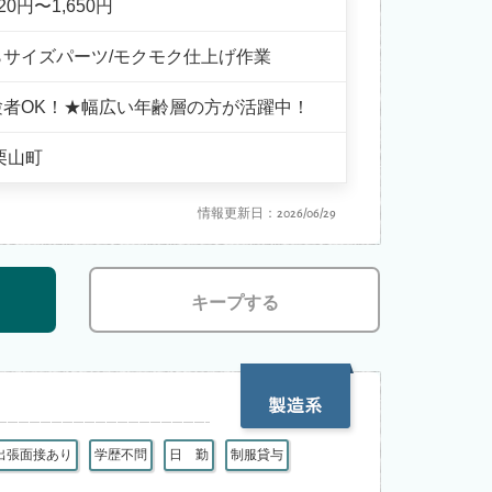
320円〜1,650円
らサイズパーツ/モクモク仕上げ作業
験者OK！★幅広い年齢層の方が活躍中！
栗山町
情報更新日：2026/06/29
キープする
出張面接あり
学歴不問
日 勤
制服貸与